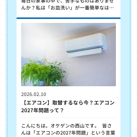
毎日の家事の中で、苦手なものはありませ
んか？私は「お皿洗い」が一番簡単なはず
なのに、なぜか苦手です（笑）。 一時期
は、洗い物を先延ばしにしてしまう癖がつ
いてしまい、洗い物が溜まるのが嫌で、紙
コップや紙皿を使って生活していた時期も
ありました。でも今考えると、環境にも優
しくないですし、金銭的にももったいなか
ったですね。あの頃の私は「全然いいアイ
デアじゃなかったな」と 反省しています。
毎日のお皿洗いから解放されたい、家事を
もっと楽にしたい、と思っているのは私だ
け
2026.02.10
【エアコン】取替するなら今？エアコン
2027年問題って？
こんにちは。オケゲンの西山です。 皆さ
んは「エアコンの2027年問題」という言葉