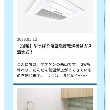
におすすめなのが、イギリスのデザイナー
ウィリアム・モリスの壁紙です。 自然を
モチーフにした繊細で美しいデザインは、
2026.05.12
【浴暖】やっぱり浴室暖房乾燥機はガス
温水式！
こんにちは。オケゲンの西山です。 GWも
終わり、だんだん気温が上がってきている
のを感じます。 今回は、ほどなくやって
来る梅雨の時期や、まだしばらく先になり
ますが冬に役立つ「ガス温水式浴室暖房乾
燥機」の魅力について解説します。 〇圧
倒的なパワー！ガス温水式が選ばれる理由
浴室暖房乾燥機、縮めて浴暖には「電気
式」と「ガス温水式」がありますが、オケ