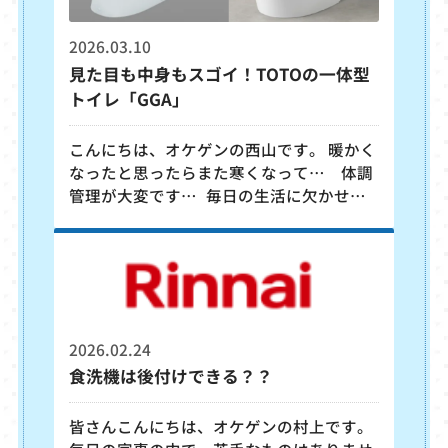
メさせて頂いております。
2026.03.10
見た目も中身もスゴイ！TOTOの一体型
トイレ「GGA」
こんにちは、オケゲンの西山です。 暖かく
なったと思ったらまた寒くなって… 体調
管理が大変です… 毎日の生活に欠かせな
いトイレ。その分お手入れの頻度も多くな
り、時間を取られがちに… そんなお悩み解
決の助けになる、TOTOの新世代ウォシュ
レット一体形便器「GGA」の魅力を簡単に
解説します！ ●タンクがあるのにスッキ
リ見える「ローシルエット」形状 左：旧 /
2026.02.24
従来品のGG 右：新 / モデルチェンジ後の
食洗機は後付けできる？？
GGA 見た目はかなりタンクレストイレに
近いです！ GGA
皆さんこんにちは、オケゲンの村上です。