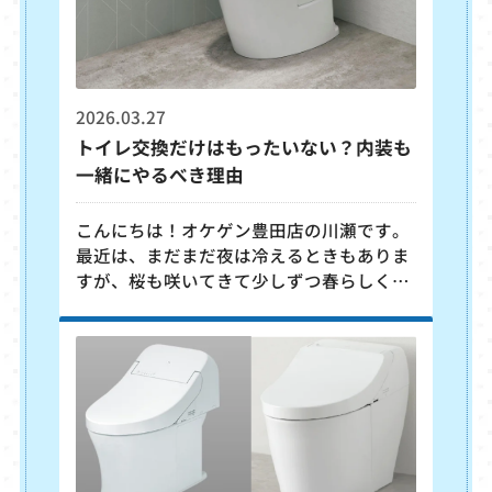
2026.03.27
トイレ交換だけはもったいない？内装も
一緒にやるべき理由
こんにちは！オケゲン豊田店の川瀬です。
最近は、まだまだ夜は冷えるときもありま
すが、桜も咲いてきて少しずつ春らしくな
ってきましたね。 今回は、トイレの交換
をご検討中の方に向けて、内装張替をあわ
せておすすめする理由についてご説明いた
します。 トイレのリフォームを検討する
際、 「便器だけ交換すればいい」と思って
いませんか？ もちろんトイレ本体だけの取
替も可能ですが、弊社では、内装（床・
壁・天井）の張替も一緒に行うのをオスス