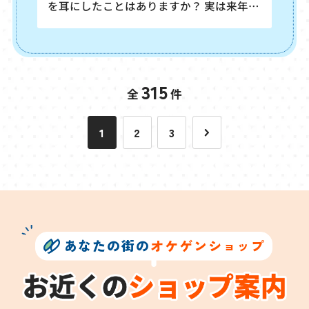
を耳にしたことはありますか？ 実は来年、
エアコン業界に大きな変化が訪れようとし
ているんです！ 私たちの生活に今や欠かせ
ないエアコン。今回は、2027年にエアコン
に何が起きるのか、簡単にご説明いたしま
す。 〇省エネ基準の引き上げ！？ 2027年
315
全
件
4月からエアコンの「省エネ基準」が大幅
に引き上げられることが決まっています。
1
2
3
この新しい基準を満たさないエアコンは、
メーカーが製造・販売で
あなたの街の
オケゲンショップ