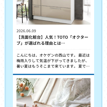
2026.06.09
【洗面化粧台】人気！TOTO「オクター
ブ」が選ばれる理由とは…
こんにちは、オケゲンの西山です。 最近は
梅雨入りして気温が下がってきましたが、
暑い夏はもうそこまで来ています。 夏で
は、強い日差しにさらされたり、汗をかい
たりするので、洗面台を利用する頻度も必
然的に増えてくると思います。 洗面台とい
えば、「掃除が面倒…」、 「古くて使いづ
らい…」など、お悩みはありませんか？ 洗
面台は毎日使う場所だからこそ、少しの不
満が大きなストレスになりがちです。 そこ