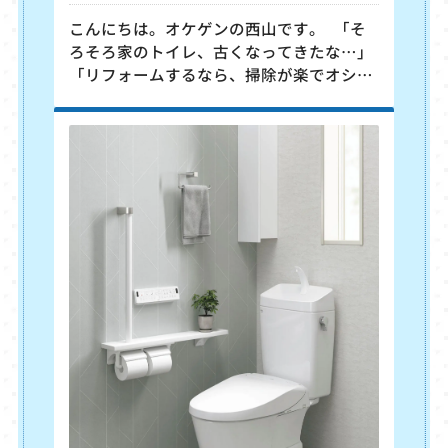
こんにちは。オケゲンの西山です。 「そ
ろそろ家のトイレ、古くなってきたな…」
「リフォームするなら、掃除が楽でオシャ
レなトイレにしたい！」 毎日使うトイレだ
からこそ、リフォームでは妥協したくない
ですよね。 そこで今回は、LIXILのデザイ
ンに優れた『フロート トイレ』をご紹介し
ます。 ●憧れのトイレ空間を実現！『フ
ロート トイレ』 フロート トイレ最大の特
長は、なんといってもその名の通り便器が
床から浮いていること。 「どうやって支え
ているの