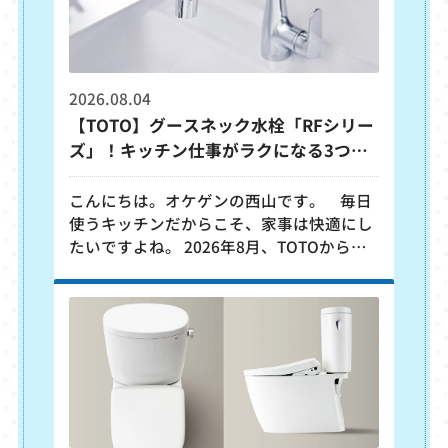
2026.08.04
【TOTO】グースネック水栓「RFシリー
ズ」！キッチン仕事がラクになる3つの
理由
こんにちは。オケゲンの西山です。 毎日
使うキッチンだからこそ、家事は快適にし
たいですよね。 2026年8月、TOTOから注
目の新製品「グースネック水栓 RFシリー
ズ」が発売されました！ 「見た目にこだわ
りたいけれど、使いやすさや掃除のしやす
さも妥協したくない…」という方に、まさ
にピッタリの水栓です。 今回は、暮らしを
アップデートしてくれる「RFシリーズ」の
魅力の理由を3つに分けてご紹介します！
魅力1：調理中の「ちょっとストレス」を