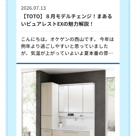
解消する
2026.07.13
【TOTO】８月モデルチェンジ！まある
いピュアレストEXの魅力解説！
こんにちは。オケゲンの西山です。 今年は
例年より過ごしやすいと思っていました
が、気温が上がっていよいよ夏本番の雰囲
気が出てきましたね… さて、今回は８月に
モデルチェンジする、デザインに優れた
TOTOの組み合わせ便器「ピュアレスト
EX」の魅力をご紹介します。 〇丸みを帯
びた美しいデザイン ピュアレストEXをお客
様が気に入られる大きな理由として、「丸
っこくて、とにかく可愛い！」というデザ
インにあります。タンクに丸みを持たせた
優しさすら感じる形状は、トイレ空間に圧
迫感を与えず、洗練された