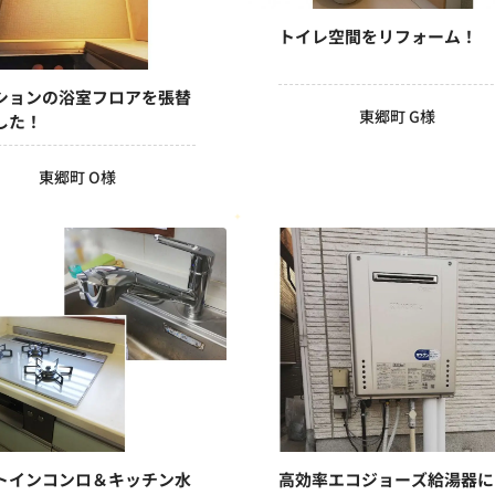
トイレ空間をリフォーム！
ションの浴室フロアを張替
東郷町 G様
した！
東郷町 O様
トインコンロ＆キッチン水
高効率エコジョーズ給湯器に