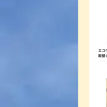
エコ
取替