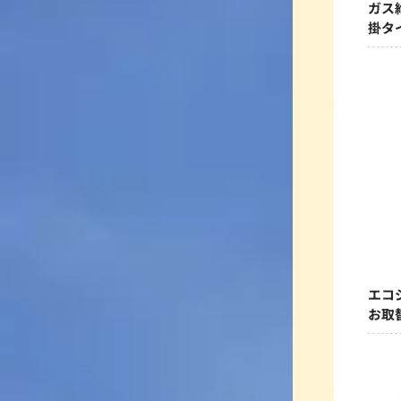
ガス
掛タ
エコ
お取