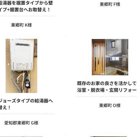
給湯器を据置タイプから壁
東郷町 F様
イプ+据置台へお取替え！
東郷町 K様
既存のお家の良さを活かして
浴室・脱衣場・玄関リフォー
ジョーズタイプの給湯器へ
東郷町 O様
替え！
愛知郡東郷町 G様