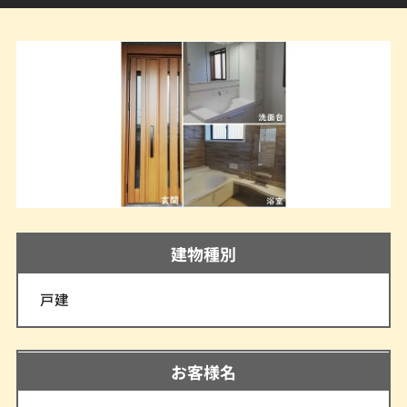
建物種別
戸建
お客様名