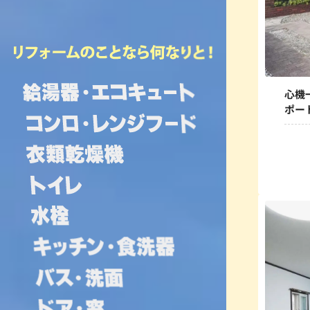
心機
ポー