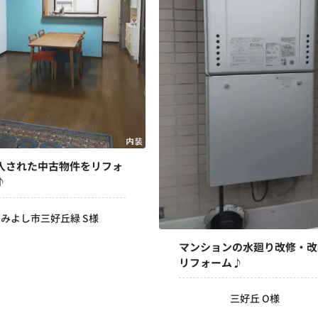
入された中古物件をリフォ
♪
みよし市三好丘緑 S様
マンションの水廻り改修・改
リフォーム♪
三好丘 O様