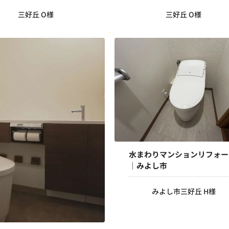
三好丘 O様
三好丘 O様
水まわりマンションリフォー
｜みよし市
みよし市三好丘 H様