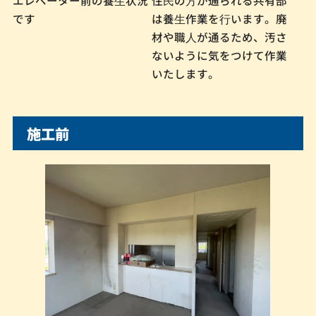
エレベーター前の養⽣状況
住⺠の⽅が通られる共有部
です
は養⽣作業を⾏います。廃
材や職⼈が通るため、汚さ
ないように気をつけて作業
いたします。
施工前