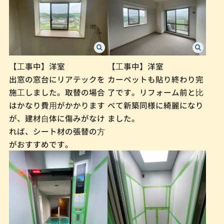
【⼯事中】洋室
【⼯事中】洋室
出窓の窓台にリアテックを
カーペットも貼り終わり完
施⼯しました。取替の場合
了です。リフォーム前と⽐
はかなり費⽤がかかります
べて新築同様に綺麗になり
が、建材⾃体に傷みがなけ
ました。
れば、シート材の張替の⽅
がおすすめです。