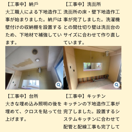
【⼯事中】納⼾
【⼯事中】洗⾯所
⼤⼯職⼈による下地造作⼯
洗⾯所の床・壁下地造作⼯
事が始まりました。納⼾は
事が完了しました。洗濯機
壁付けの収納棚を設置する
との間仕切り壁は洗⾯台の
ため、下地材で補強してい
サイズに合わせて作り直し
ます。
ています。
【⼯事中】台所
【⼯事中】キッチン
⼤きな埋め込み照明の後を
キッチンの下地造作⼯事が
埋めて、クロスを貼って仕
完了しました。設置するシ
上げます。
ステムキッチンに合わせて
配管と配線⼯事も完了して