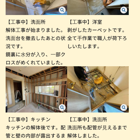
【⼯事中】洗⾯所
【⼯事中】洋室
解体⼯事が始まりました。
剥がしたカーペットです。
洗⾯台を撤去したあとの状
全て⼿作業で職⼈が荷下ろ
況です。
しいたします。
鏡裏に⽔分が⼊り、⼀部ク
ロスがめくれていました。
【⼯事中】キッチン
【⼯事中】洗⾯所
キッチンの解体後です。配
洗⾯所も配管が⾒えるまで
管と壁の内部が露出するま
解体しました。