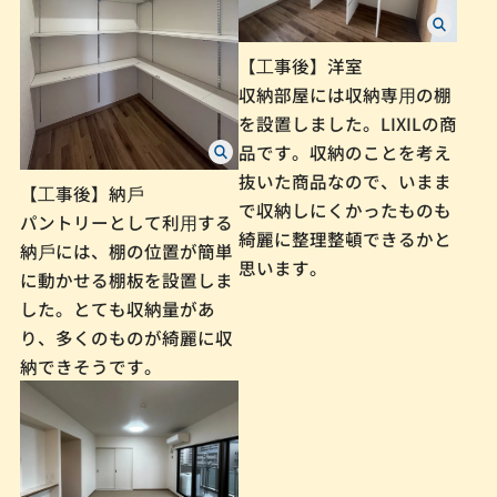
【⼯事後】洋室
収納部屋には収納専⽤の棚
を設置しました。LIXILの商
品です。収納のことを考え
抜いた商品なので、いまま
【⼯事後】納⼾
で収納しにくかったものも
パントリーとして利⽤する
綺麗に整理整頓できるかと
納⼾には、棚の位置が簡単
思います。
に動かせる棚板を設置しま
した。とても収納量があ
り、多くのものが綺麗に収
納できそうです。