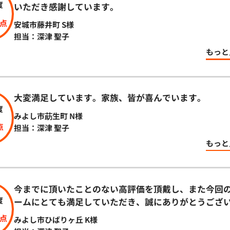
度
いただき感謝しています。
点
安城市藤井町
S様
担当：深津 聖子
もっと
大変満足しています。家族、皆が喜んでいます。
度
みよし市莇生町
N様
点
担当：深津 聖子
もっと
今までに頂いたことのない高評価を頂戴し、また今回
度
ームにとても満足していただき、誠にありがとうござ
点
みよし市ひばりヶ丘
K様