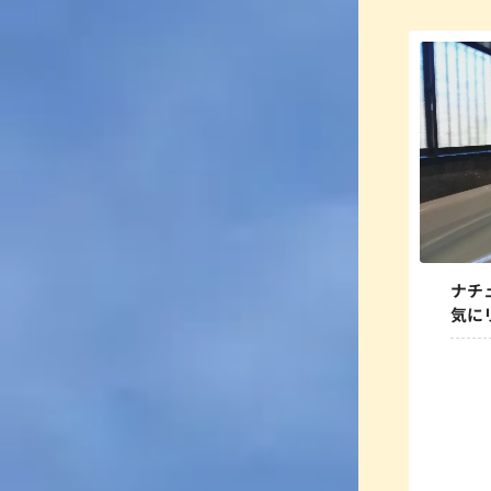
ナチ
気に