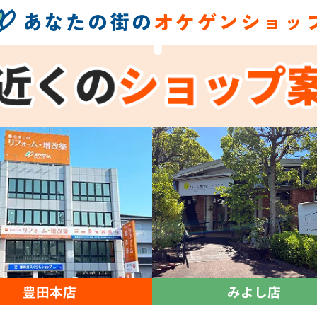
あなたの街の
オケゲンショッ
豊田本店
みよし店