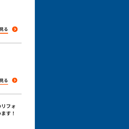
見る
見る
のリフォ
います！