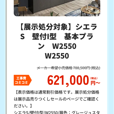
【展示処分対象】シエラ
S 壁付I型 基本プラ
ン W2550
W2550
メーカー希望小売価格 788,500円 (税込)
621,000
工事費
円〜
コミコミ
【表示価格は通常割引価格です。展示処分価格
は展示品売りつくしセールのページでご確認く
ださい。】
シエラS/壁付I型/W2550/扉色：グレージュスタ