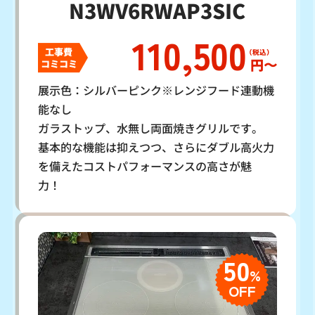
N3WV6RWAP3SIC
110,500
工事費
円〜
コミコミ
展示色：シルバーピンク※レンジフード連動機
能なし
ガラストップ、水無し両面焼きグリルです。
基本的な機能は抑えつつ、さらにダブル高火力
を備えたコストパフォーマンスの高さが魅
力！
50
%
OFF