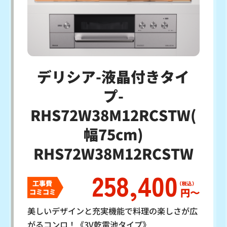
デリシア-液晶付きタイ
プ-
RHS72W38M12RCSTW(
幅75cm)
RHS72W38M12RCSTW
258,400
工事費
円〜
コミコミ
美しいデザインと充実機能で料理の楽しさが広
がるコンロ！《3V乾電池タイプ》