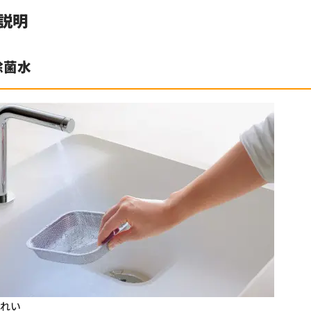
説明
除菌水
きれい