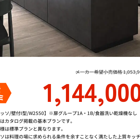
メーカー希望小売価格 1,053,90
1,144,00
費
ミ
ッソ/壁付I型/W2550】※扉グループ1A・1B/食器洗い乾燥機なし
格はカタログ掲載の基本プランです。
仕様は標準プランと異なります。
ッソは料理の場に求められる条件を余すことなく満たした上質キッ