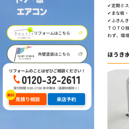
✔定期ミ
✔まな板
✔ふきん
ＴＯＴＯ
リフォームはこちら
わず、環
ほうき
外壁塗装はこちら
リフォームのことはぜひご相談ください！
0120-32-2611
受付時間 9:00-17:00 年中無休（長期休暇除く）
見積り相談
来店予約