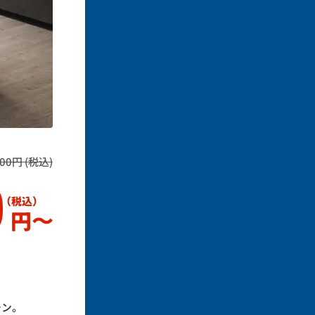
0円 (税込)
0
円〜
チン。