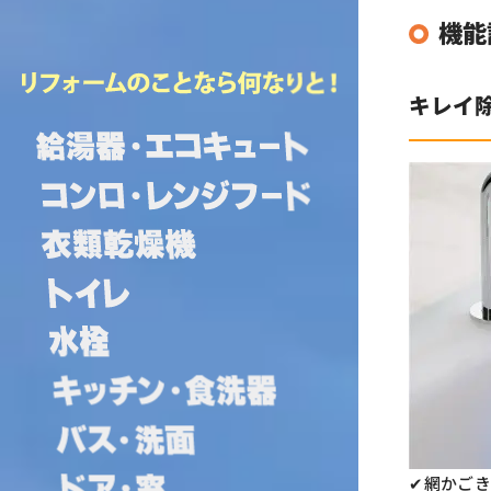
機能
キレイ
✔網かご