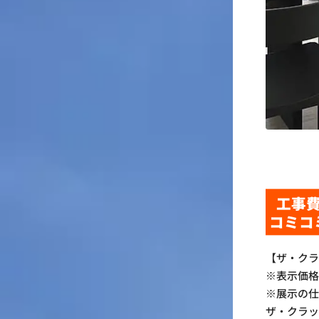
工事
コミコ
【ザ・クラ
※表示価
※展示の
ザ・クラ