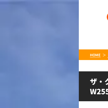
HOME
ザ・
W25