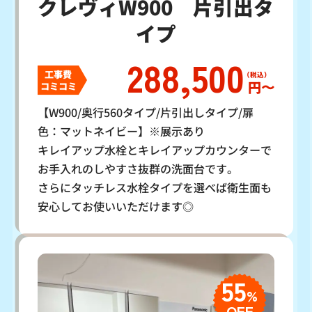
クレヴィW900 片引出タ
イプ
288,500
工事費
円〜
コミコミ
【W900/奥行560タイプ/片引出しタイプ/扉
色：マットネイビー】※展示あり
キレイアップ水栓とキレイアップカウンターで
お手入れのしやすさ抜群の洗面台です。
さらにタッチレス水栓タイプを選べば衛生面も
安心してお使いいただけます◎
55
%
OFF