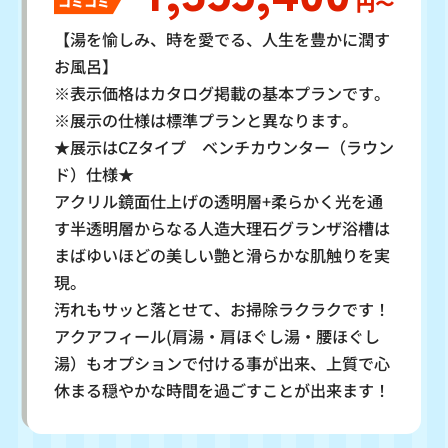
円〜
コミコミ
【湯を愉しみ、時を愛でる、人生を豊かに潤す
お風呂】
※表示価格はカタログ掲載の基本プランです。
※展示の仕様は標準プランと異なります。
★展示はCZタイプ ベンチカウンター（ラウン
ド）仕様★
アクリル鏡面仕上げの透明層+柔らかく光を通
す半透明層からなる人造大理石グランザ浴槽は
まばゆいほどの美しい艶と滑らかな肌触りを実
現。
汚れもサッと落とせて、お掃除ラクラクです！
アクアフィール(肩湯・肩ほぐし湯・腰ほぐし
湯）もオプションで付ける事が出来、上質で心
休まる穏やかな時間を過ごすことが出来ます！