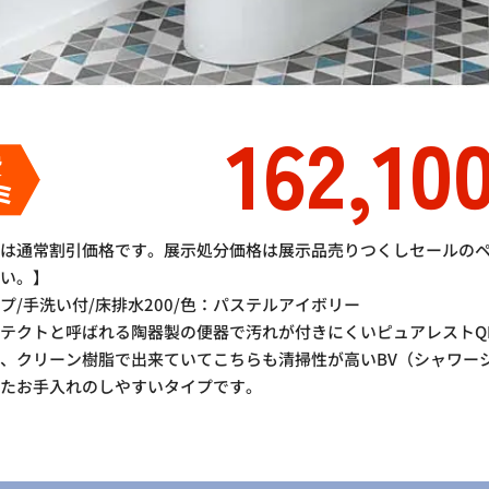
162,10
費
ミ
格は通常割引価格です。展示処分価格は展示品売りつくしセールの
さい。】
プ/手洗い付/床排水200/色：パステルアイボリー
テクトと呼ばれる陶器製の便器で汚れが付きにくいピュアレストQ
、クリーン樹脂で出来ていてこちらも清掃性が高いBV（シャワー
せたお手入れのしやすいタイプです。