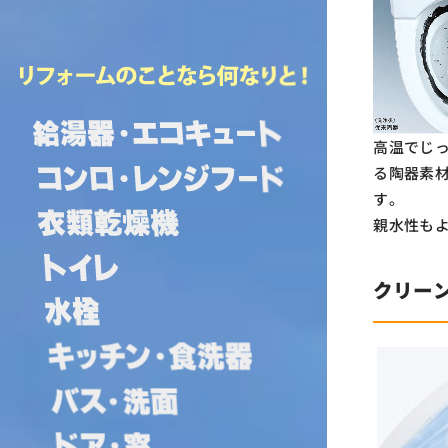
高温でじ
る陶器素
す。
親水性も
クリー