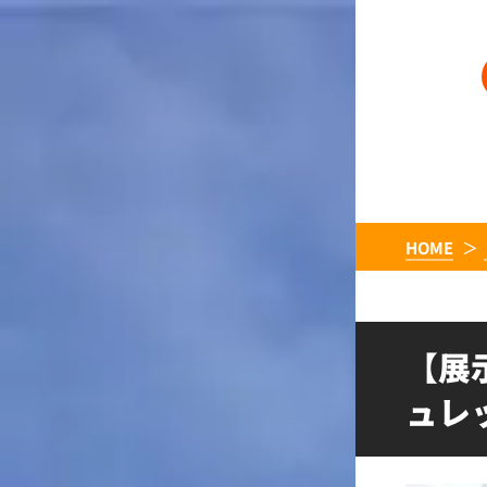
HOME
【展
ュレ