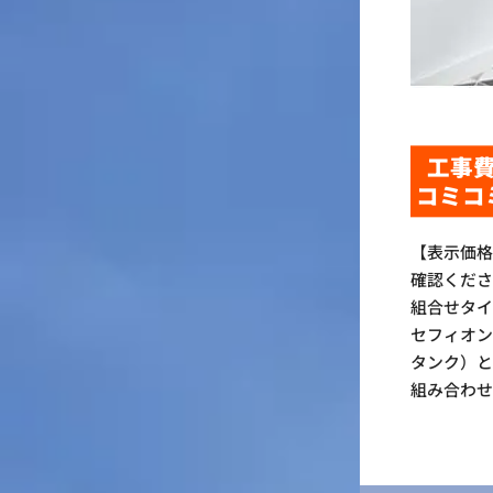
工事
コミコ
【表示価
確認くだ
組合せタイ
セフィオン
タンク）と
組み合わ