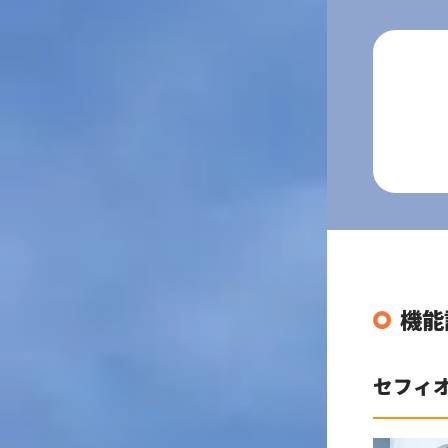
機能
セフィ