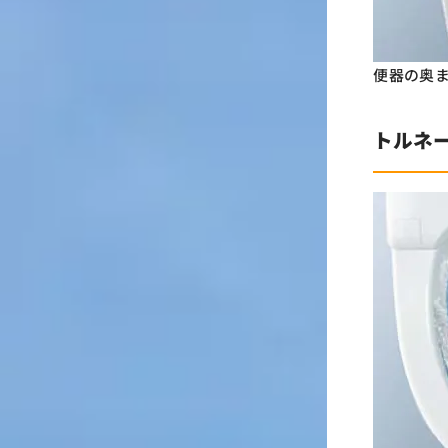
便器の奥
トルネ