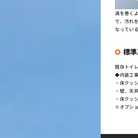
渦を巻く
で、汚れ
なってい
標準
既存トイレ
◆内装工事
・床クッシ
・壁、天井
・床クッシ
※オプショ