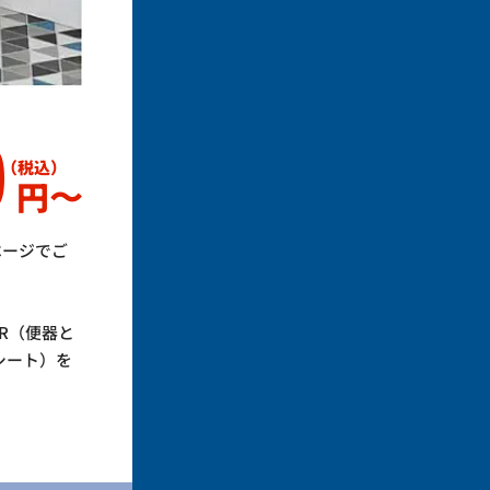
0
円〜
ページでご
R（便器と
シート）を