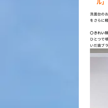
ル」
洗面台の
をさらに
〇きれい
ひとつで
いだ歯ブ