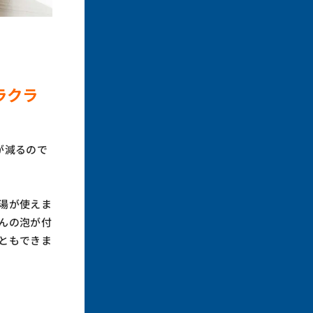
ラクラ
が減るので
湯が使えま
んの泡が付
ともできま