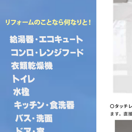
〇タッチレ
ます。直