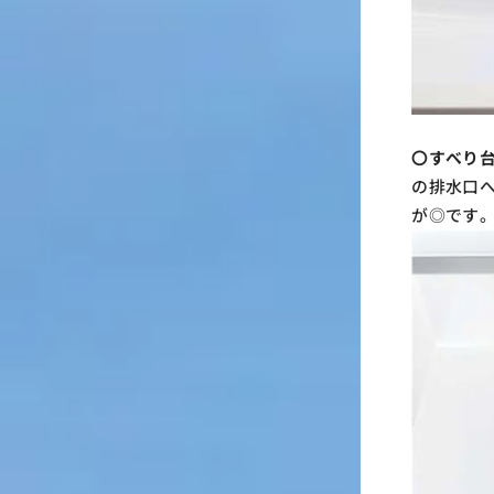
〇すべり台
の排水口
が◎です