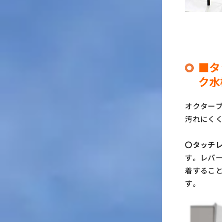
■タ
ク水
オクター
汚れにく
〇タッチ
す。レバ
着するこ
す。