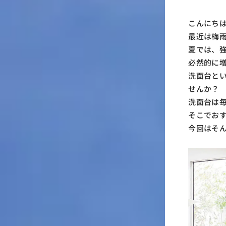
こんにち
最近は梅
夏では、
必然的に
洗面台と
せんか？
洗面台は
そこでおす
今回はそ