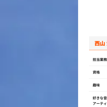
西山
担当業
資格
趣味
好きな
アーテ