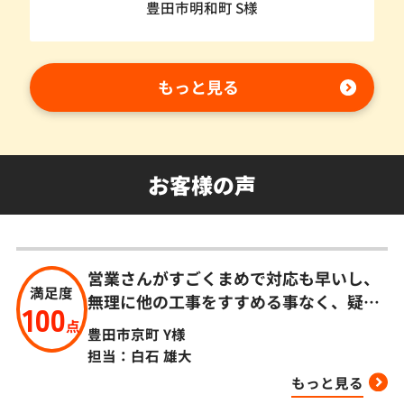
豊田市明和町 S様
もっと見る
お客様の声
営業さんがすごくまめで対応も早いし、
満足度
無理に他の工事をすすめる事なく、疑問
100
点も説明していただき感謝しています。
点
豊田市京町
Y様
担当：白石 雄大
もっと見る