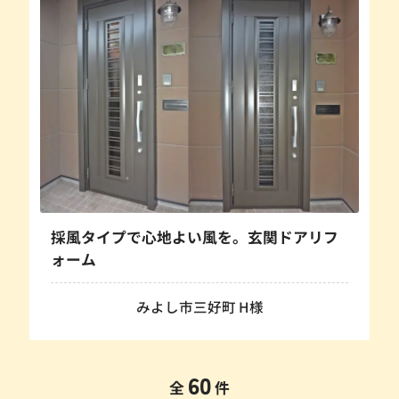
採風タイプで心地よい風を。玄関ドアリフ
ォーム
みよし市三好町 H様
60
全
件