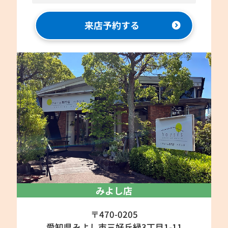
来店予約する
みよし店
〒470-0205
愛知県みよし市三好丘緑3丁目1-11