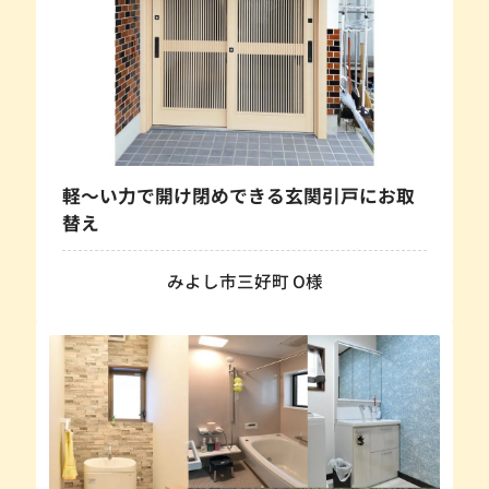
軽～い力で開け閉めできる玄関引戸にお取
替え
みよし市三好町 O様