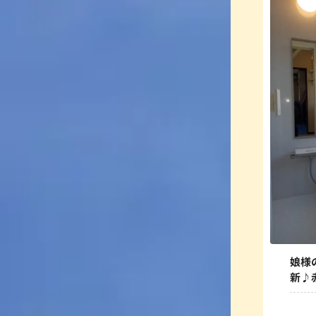
娘様
新♪
なり