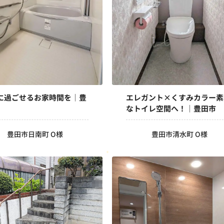
に過ごせるお家時間を｜豊
エレガント×くすみカラー素
なトイレ空間へ！｜豊田市
豊田市日南町 O様
豊田市清水町 O様