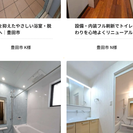
を抑えたやさしい浴室・脱
設備・内装フル刷新でトイレ
へ｜豊田市
わりを心地よくリニューアル
豊田市
豊田市 K様
豊田市 N様