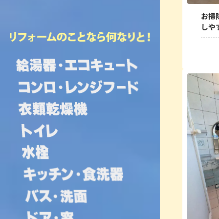
お掃
しや
市