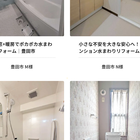
+暖房でポカポカ水まわ
小さな不安を大きな安心へ！
フォーム｜豊田市
ンション水まわりリフォーム
豊田市
豊田市 M様
豊田市 N様