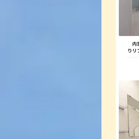
内窓
りリ