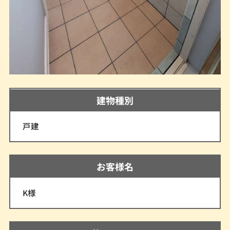
建物種別
戸建
お客様名
K様