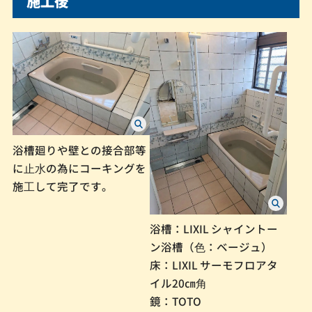
施工後
浴槽廻りや壁との接合部等
に⽌⽔の為にコーキングを
施⼯して完了です。
浴槽：LIXIL シャイントー
ン浴槽（⾊：ベージュ）
床：LIXIL サーモフロアタ
イル20㎝⾓
鏡：TOTO