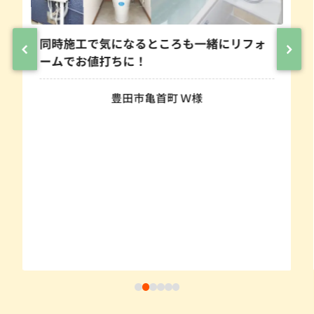
一緒にリフォ
あたたかいお風呂へ変身！TOTO
へ浴室リフォーム！
様
豊田市青木町 G様