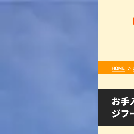
HOME
お手
ジフ