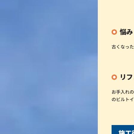
悩み
古くなっ
リフ
お手入れ
のビルト
施工