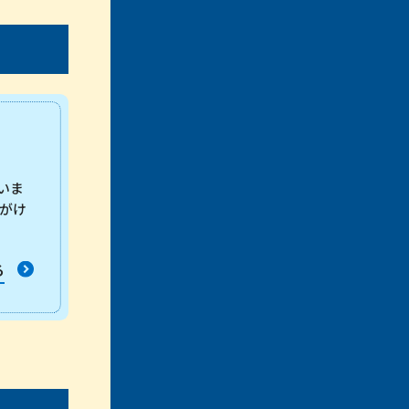
いま
がけ
る