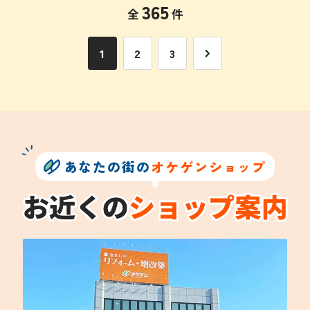
365
全
件
1
2
3
あなたの街の
オケゲンショップ