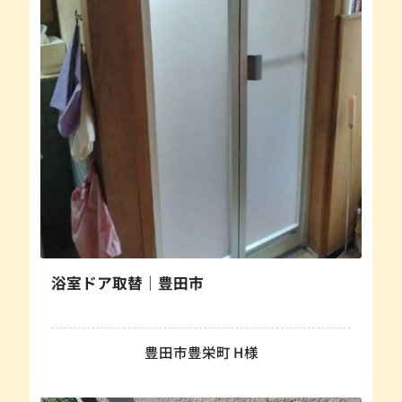
浴室ドア取替｜豊田市
豊田市豊栄町 H様