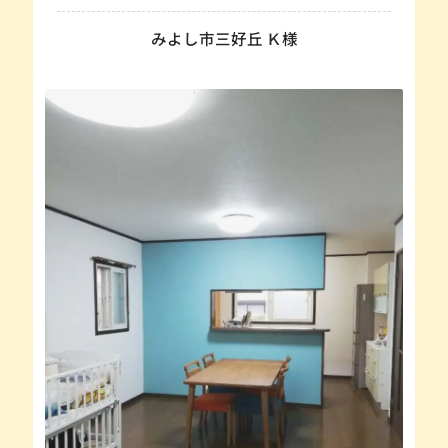
みよし市三好丘 Ｋ様