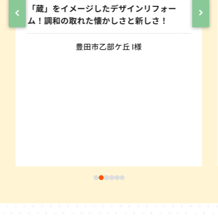
デザインリフォー
しさと新しさ！
ケ丘 I様
壁のタイルが浮いてきて崩
寒い から解放されるため
は･･･
愛知県安城市 