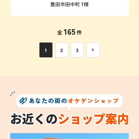
豊田市田中町 T様
165
全
件
1
2
3
あなたの街の
オケゲンショップ