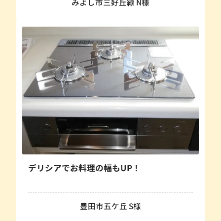
みよし市三好丘緑 N様
デリシアでお料理の幅もUP！
豊田市五ケ丘 S様