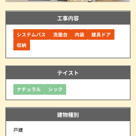
工事内容
システムバス
洗面台
内装
建具ドア
収納
テイスト
ナチュラル
シック
建物種別
戸建