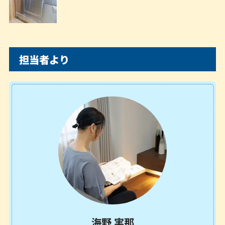
担当者より
海野 実那