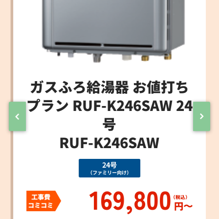
ガスふろ給湯器 お値打ち
プラン RUF-K246SAW 24
号
RUF-K246SAW
24号
（ファミリー向け）
169,800
工事費
円〜
コミコミ