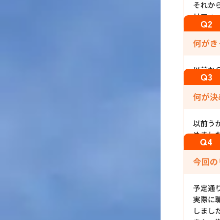
それか
リフォ
何がき
以前か
何が決
以前う
めまし
今回の
予定通
実際に
しまし