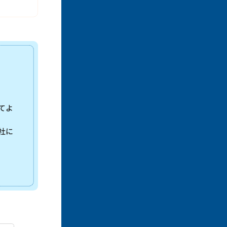
。
てよ
社に