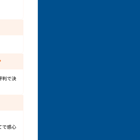
。
？
評判で決
てで感心