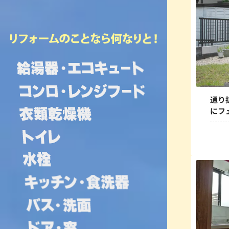
通り
にフ