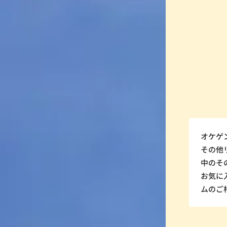
オケゲ
その他
中のそ
お気に
ムのご