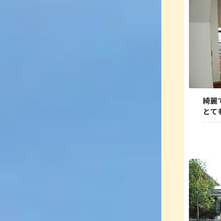
綺麗
とて