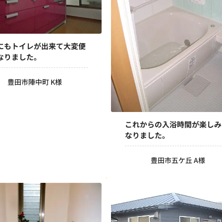
にもトイレが出来て大変便
なりました。
豊田市陣中町 K様
これからの入浴時間が楽しみ
なりました。
豊田市五ケ丘 A様