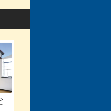
例
ン
か