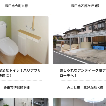
豊田市今町 N様
豊田市乙部ケ丘 I様
安全なトイレ！バリアフリ
おしゃれなアンティーク風ア
快適に！
ローチへ！
豊田市伊保町 K様
みよし市 三好丘緑 K様