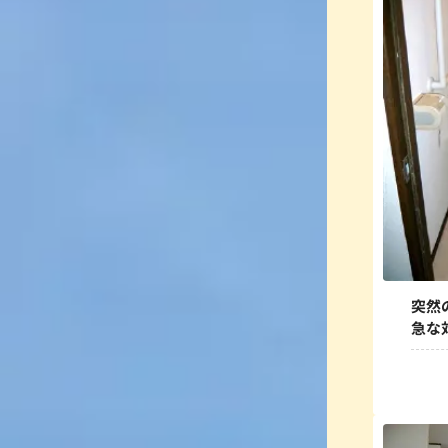
突然
急な
まし
手も
す。