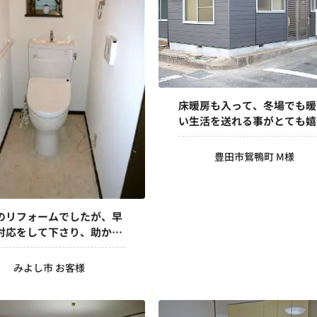
床暖房も入って、冬場でも暖
い生活を送れる事がとても嬉
いです。
豊田市鴛鴨町 M様
のリフォームでしたが、早
対応をして下さり、助かり
た。バリアフリーの使い勝
よく、とても満足していま
みよし市 お客様