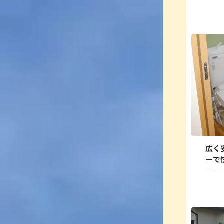
広く
ーで