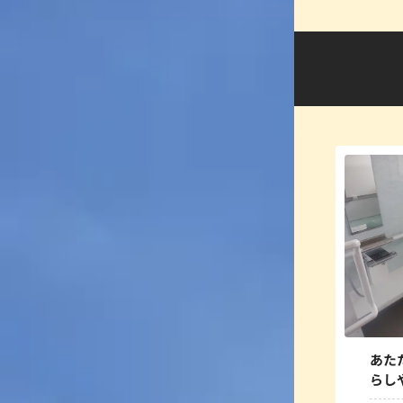
あた
らし
ム！