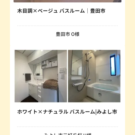
木目調×ベージュ バスルーム｜豊田市
豊田市 O様
ホワイト×ナチュラル バスルーム|みよし市
みよし市三好丘桜 H様