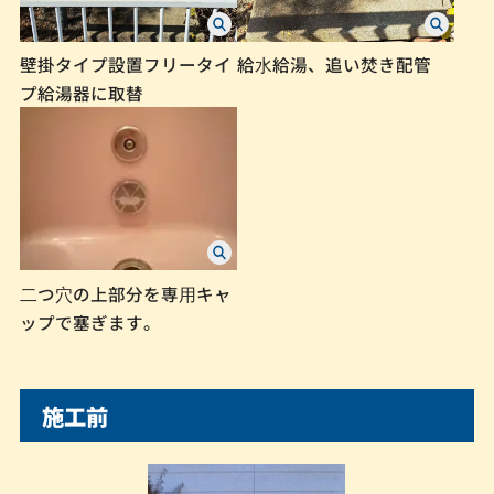
壁掛タイプ設置フリータイ
給⽔給湯、追い焚き配管
プ給湯器に取替
⼆つ⽳の上部分を専⽤キャ
ップで塞ぎます。
施工前