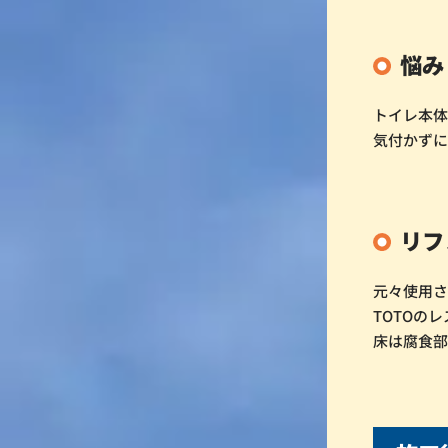
悩み
トイレ本
気付かず
リフ
元々使用
TOTOの
床は腐食