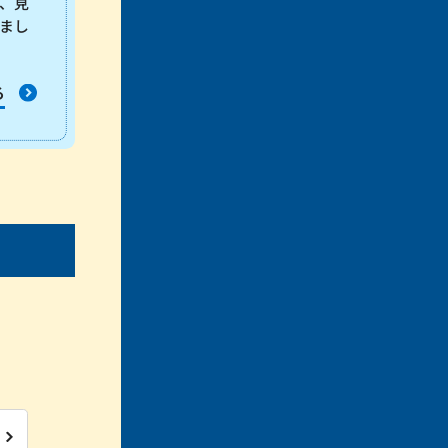
、見
まし
る