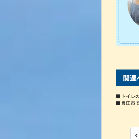
関連
■ トイレ
■ 豊田市