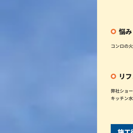
悩み
コンロの火
リフ
弊社ショ
キッチン
施工