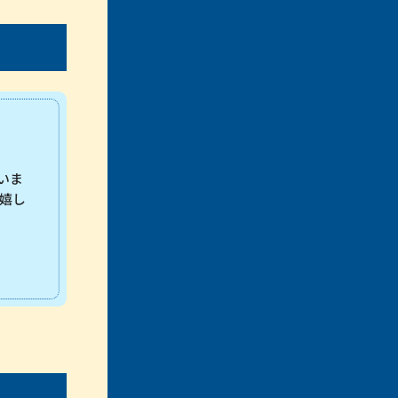
いま
嬉し