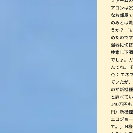
ファームの
アコンは2
なお部屋で
のみとは驚
うか？ 「
めたのです
湯器に切替
検索し下調
でしょ。
んでね。 
Ｑ： エネ
ていたが、
のが新機種
と調べてい
140万円も
円）新機
エコジョー
て。」 H