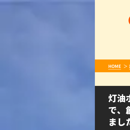
HOME
灯油
で、
まし