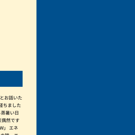
 とお話いた
経ちました
る蒸暑い日
（偶然です
W」 エネ