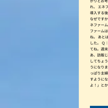
かりとお考
れ、 エネ
導入する後
なぜですか
ネファーム
ファームは
ね。 あと
した。 Ｑ
てね。週末
あ、訪販じ
してちょう
うになりま
っぱり主婦
すようにな
よ！」とか