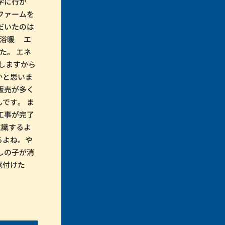
学に行か
ファームを
だいたのは
+浴暖 エ
た。 エネ
しますから
かと思いま
販売が多く
です。 ま
工事が完了
意識するよ
るよね。や
しの子が消
電付けた
。