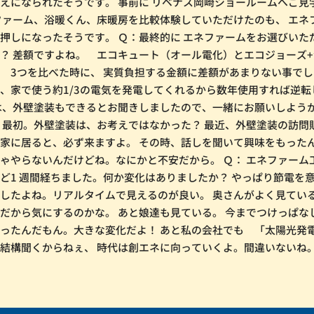
えになられたそうです。 事前に リベナス岡崎ショールームへご見
ファーム、浴暖くん、床暖房を比較体験していただけたのも、 エネ
押しになったそうです。 Ｑ：最終的に エネファームをお選びいた
？ 差額ですよね。 エコキュート（オール電化）とエコジョーズ
 3つを比べた時に、 実質負担する金額に差額があまりない事でし
、家で使う約1/3の電気を発電してくれるから数年使用すれば逆転
は、外壁塗装もできるとお聞きしましたので、一緒にお願いしよう
：最初。外壁塗装は、お考えではなかった？ 最近、外壁塗装の訪問
家に居ると、必ず来ますよ。 その時、話しを聞いて興味をもったん
ゃやらないんだけどね。なにかと不安だから。 Ｑ： エネファーム
ど1 週間経ちました。何か変化はありましたか？ やっぱり節電を
したよね。リアルタイムで見えるのが良い。 奥さんがよく見てい
だから気にするのかな。 あと娘達も見ている。 今までつけっぱな
ったんだもん。大きな変化だよ！ あと私の会社でも 「太陽光発
結構聞くからねぇ、 時代は創エネに向っていくよ。間違いないね