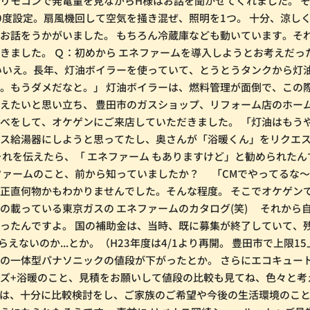
リモコンで発電量を見ながらH様はお話を聞かせてくれました。 
9度設定。扇風機回して空気を掻き混ぜ、照明を1つ。 十分、涼し
お話をうかがいました。 もちろん冷蔵庫なども動いています。それ
きました。 Ｑ：初めから エネファームを導入しようとお考えだっ
いいえ。長年、灯油ボイラーを使っていて、とうとうタンクから灯
。もうダメだなと。」 灯油ボイラーは、燃料管理が面倒で、この
えたいと思い立ち、 豊田市のガスショップ、リフォーム店のホー
べをして、オケゲンにご来店していただきました。 「灯油はもう
ガス給湯器にしようと思ってたし、奥さんが「浴暖くん」をリクエ
それを伝えたら、「 エネファーム もありますけど」と勧められた
ファームのこと、前から知っていましたか？ 「CMでやってるな
正直何物かもわかりませんでした。そんな程度。 そこでオケゲン
の載っている東京ガスの エネファームのカタログ(笑) それから
ったんですよ。 国の補助金は、当時、既に募集が終了していて、
らえないのか...とか。（H23年度は4/1より再開。 豊田市で上限15
種の一体型パナソニックの値段が下がったとか。 さらにエコキュ
ズ+浴暖のこと、見積をお願いして値段の比較も見てね、色々と考
様は、十分に比較検討をし、ご家族のご希望や今後の生活環境のこ