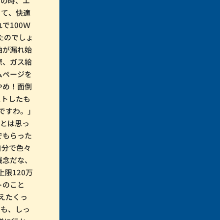
その時、エ
くて、快適
で100Ｗ
たのでしょ
油が漏れ始
際、ガス給
ムページを
やめ！面倒
ストしたも
んですわ。」
～とは思っ
でもらった
自分で色々
残念だな、
上限120万
ートのこと
えたくっ
とも、しっ