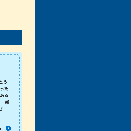
とう
った
ある
。 新
さ
る