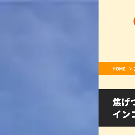
HOME
焦げ
インコ