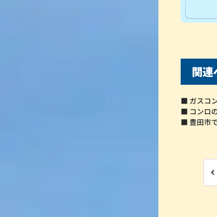
関連
■ ガスコ
■ コンロ
■ 豊田市