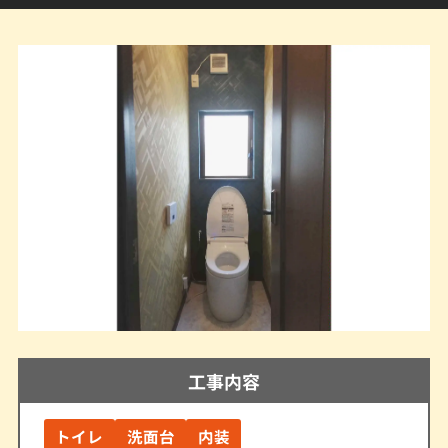
工事内容
トイレ
洗面台
内装