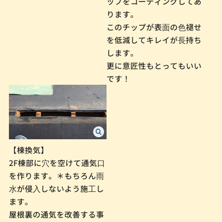
ップをコーティングしてあ
ります。
このチップが表⾯の⾊褪せ
を低減してキレイが⻑持ち
します。
更に意匠性もとってもいい
です！
【棟換気】
2F棟部に⽳を空けて通気⼝
を作ります。＊もちろん⾬
⽔が侵⼊しないよう施⼯し
ます。
屋根裏の通気を改善する事