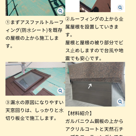
②ルーフィングの上から⾦
①まずアスファルトルーフ
属屋根を設置していきま
ィング(防⽔シート)を既存
す。
の屋根の上から施⼯しま
屋根と屋根の被り部分でビ
す。
ス⽌めしますので台⾵や地
震でも安⼼です。
③漏⽔の原因になりやすい
天窓回りは、しっかりと⽔
【材料紹介】
切り板⾦で施⼯します。
ガルバニウム鋼板の上から
アクリルコートと天然⽯チ