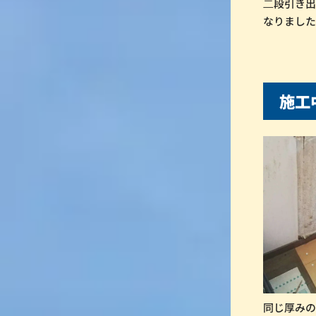
⼆段引き
なりまし
施
同じ厚み