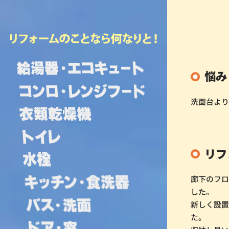
悩み
洗面台よ
リフ
廊下のフ
した。
新しく設
た。