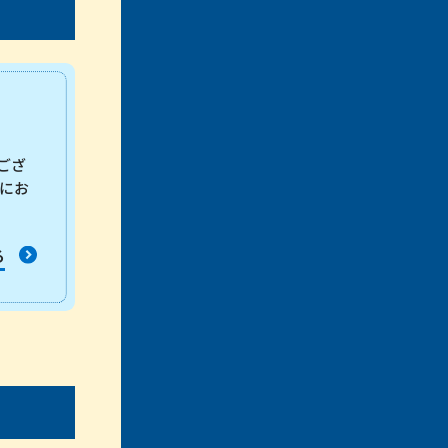
ござ
にお
る