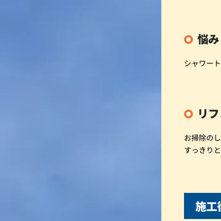
悩み
シャワー
リフ
お掃除のし
すっきり
施工