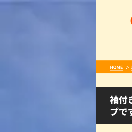
HOME
袖付
プで