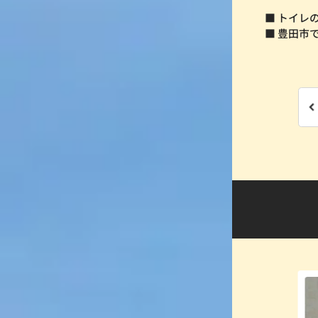
■ トイレ
■ 豊田市