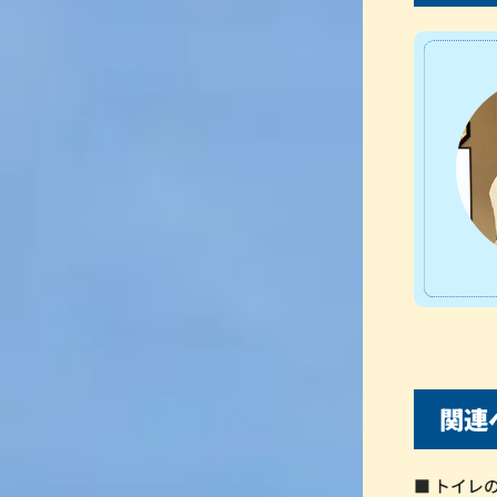
関連
■ トイレ