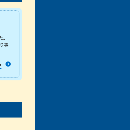
た。
り事
る