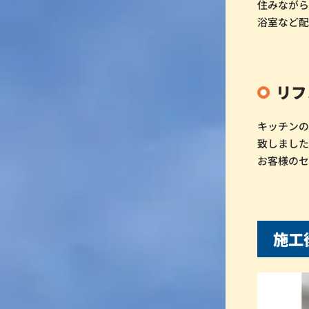
住みなが
浴室など
リフ
キッチン
致しまし
お客様の
施工