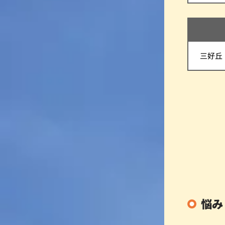
三好丘
悩み