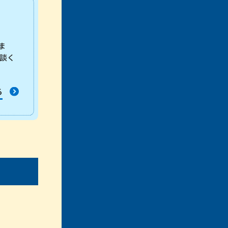
ま
談く
る