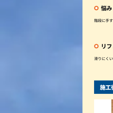
悩み
階段に手
リフ
滑りにく
施工