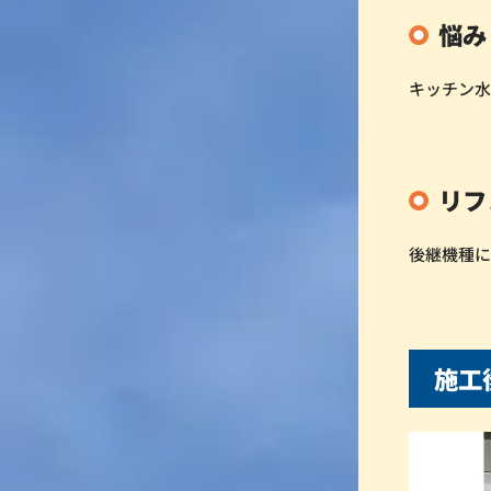
悩み
キッチン
リフ
後継機種
施工