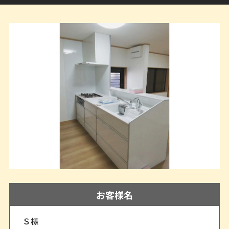
お客様名
Ｓ様