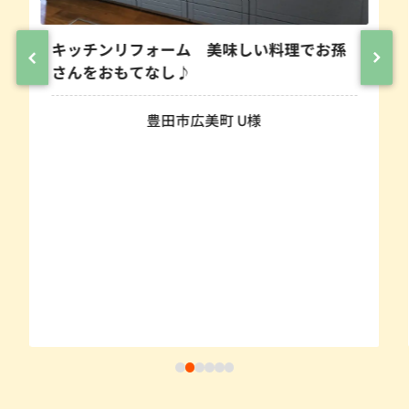
チンリフォーム 美味しい料理でお孫
ガスコ
をおもてなし♪
替え工
豊田市広美町 U様