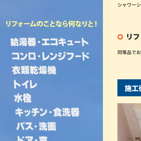
シャワー
リフ
同等品で
施工