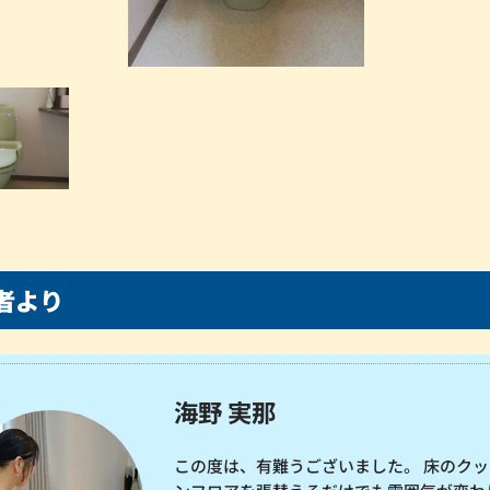
者より
海野 実那
この度は、有難うございました。 床のクッ