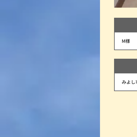
M様
みよし