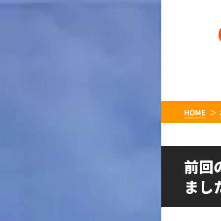
HOME
前回
まし