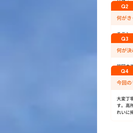
リフォ
何がき
チラシ
何が決
前回の
今回の
大変丁
す。高所
れいに