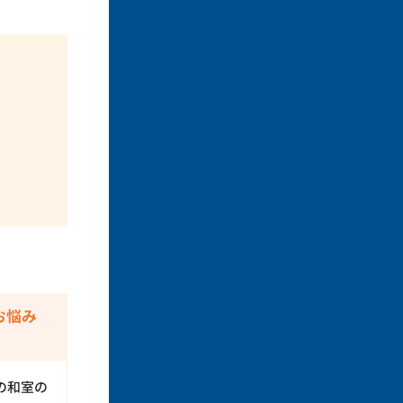
お悩み
の和室の