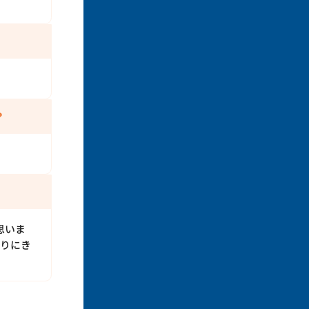
？
思いま
わりにき