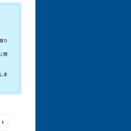
限り
に努
しま