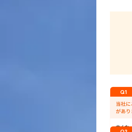
当社に
があり
古くな