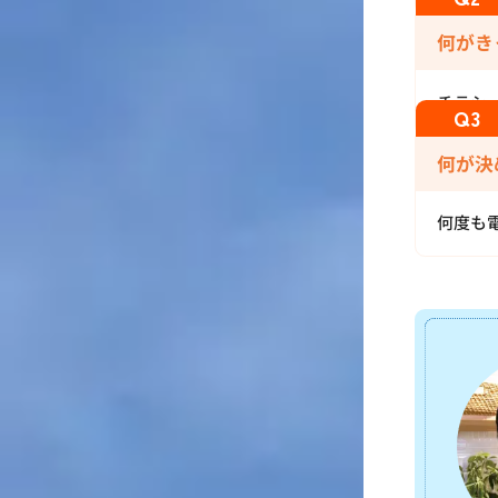
何がき
チラシ
何が決
何度も