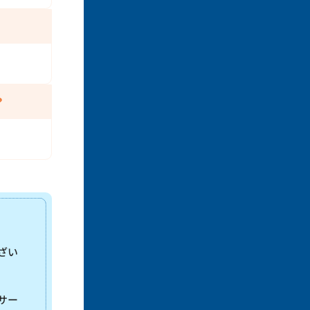
？
ざい
サー