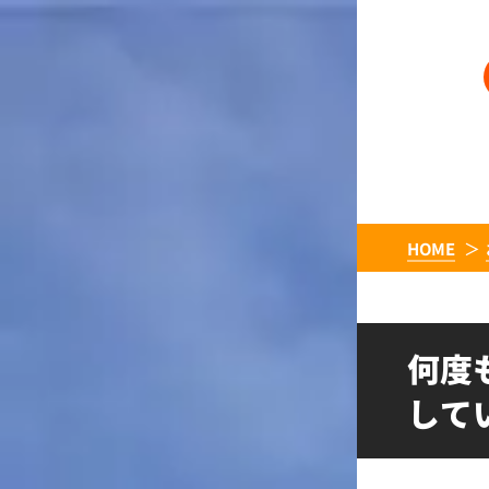
HOME
何度
して