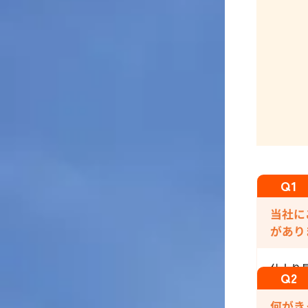
当社に
があり
仕上り
何がき