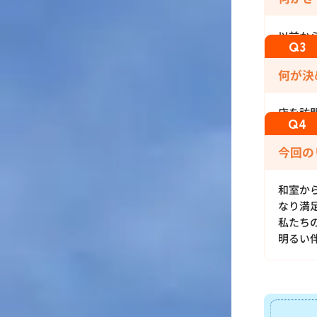
以前か
何が決
店を訪
今回の
和室か
なり満
私たち
明るい