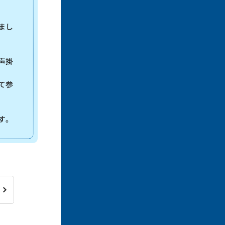
まし
声掛
て参
す。