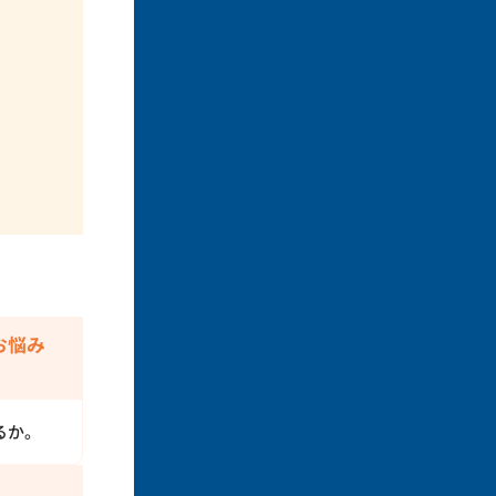
お悩み
るか。