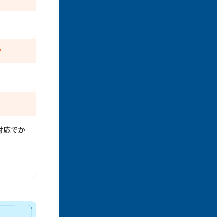
？
対応でか