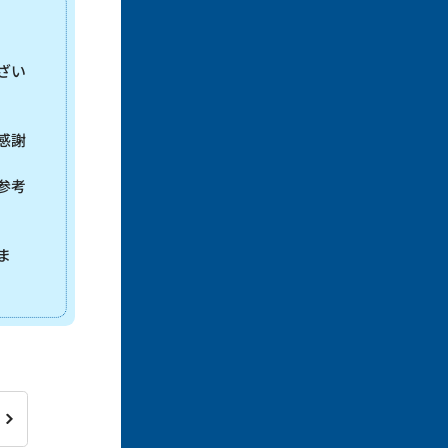
ざい
感謝
参考
ま