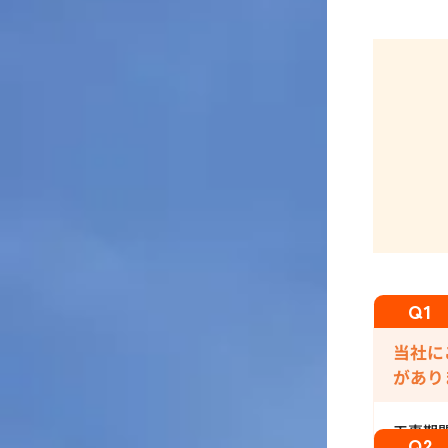
当社に
があり
工事期