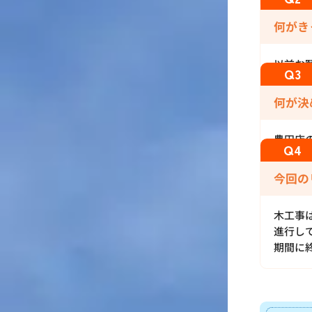
何がき
以前お
何が決
豊田店
今回の
木工事
進行し
期間に