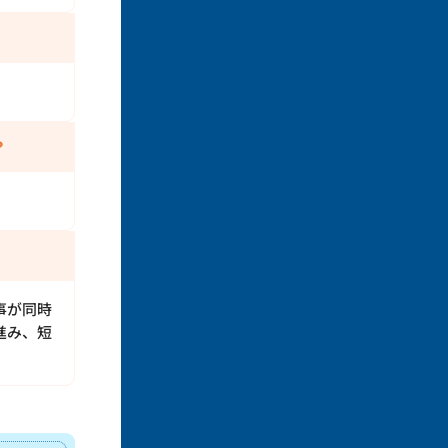
？
事が同時
進み、短