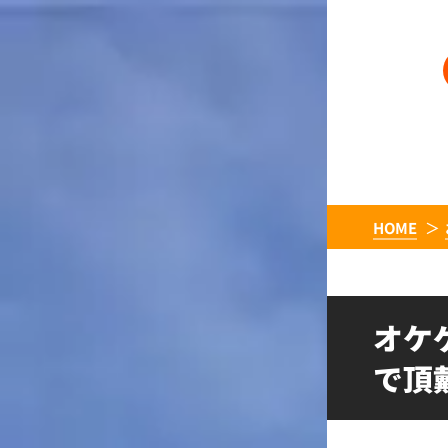
HOME
オケ
で頂