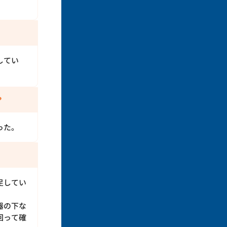
してい
？
った。
足してい
器の下な
回って確