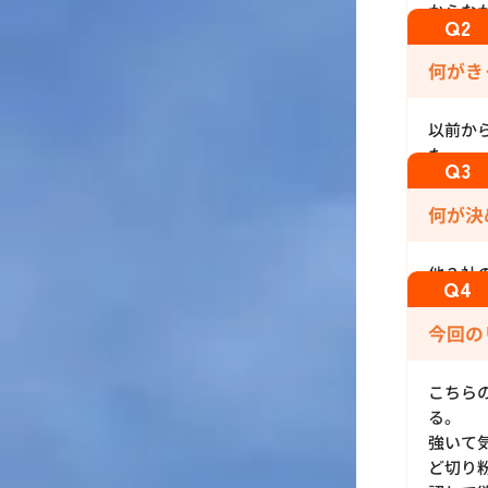
からな
何がき
以前か
た。
何が決
他２社
今回の
こちら
る。
強いて
ど切り