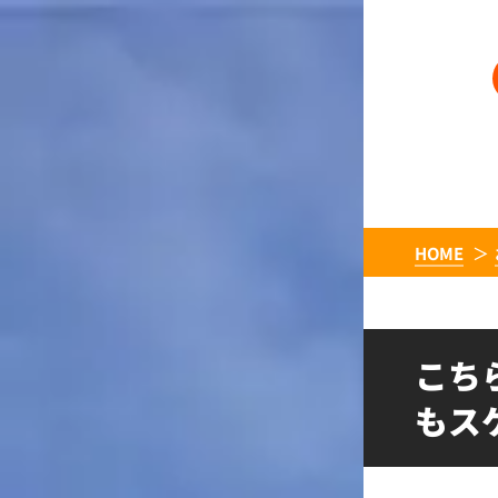
HOME
こち
もス