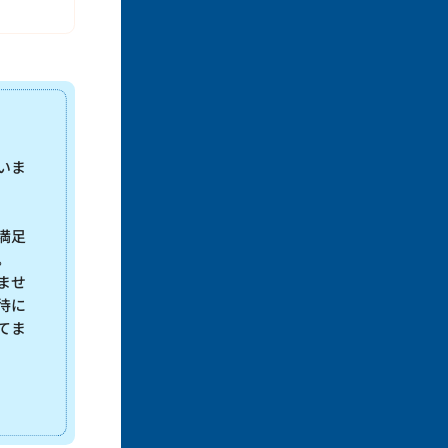
いま
満足
。
ませ
待に
てま