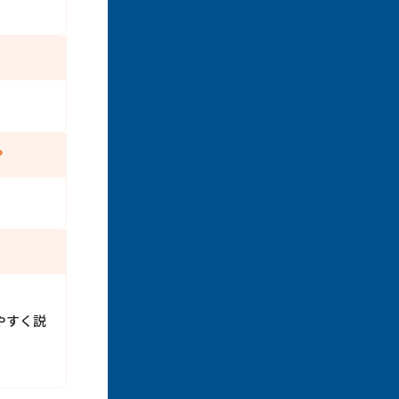
？
やすく説