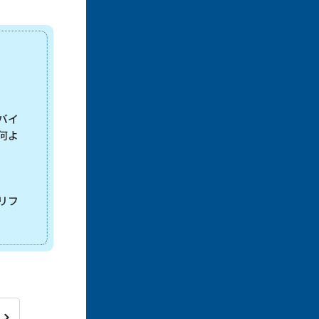
バイ
何よ
リフ