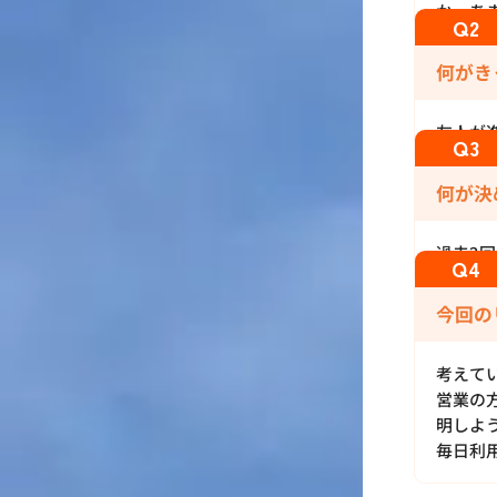
か、あ
何がき
友人が
何が決
過去2
今回の
考えて
営業の
明しよ
毎日利