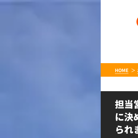
HOME
担当
に決
られ