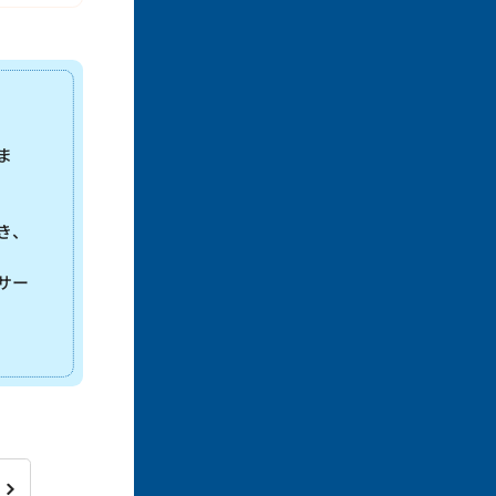
ま
き、
サー