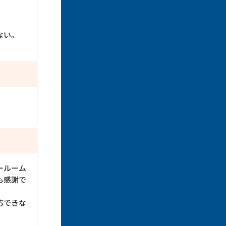
。
ない。
ールーム
も感謝で
応できな