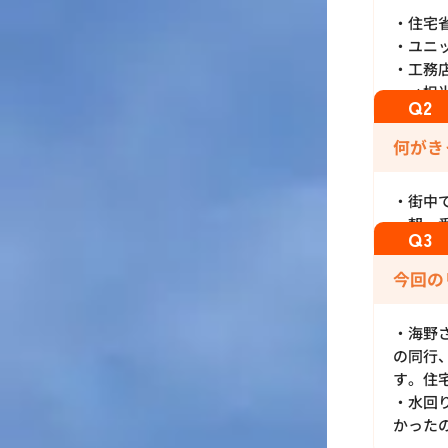
・住宅
・ユニ
・工務
→担当
何がき
・街中
・朝一
今回の
・海野
の同行
す。住
・水回
かった